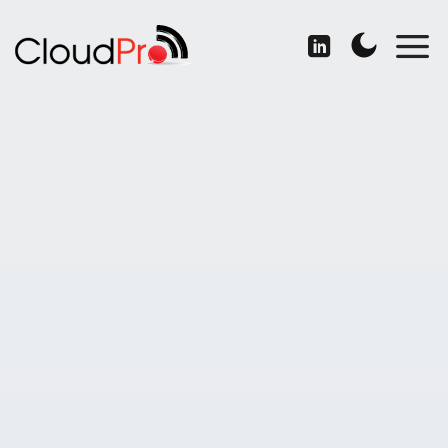
İçeriğe
atla