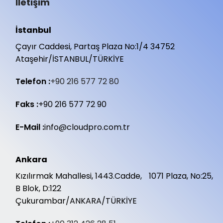
İletişim
İstanbul
Çayır Caddesi, Partaş Plaza No:1/4 34752
Ataşehir/İSTANBUL/TÜRKİYE
Telefon :
+90 216 577 72 80
Faks :
+90 216 577 72 90
E-Mail :
info@cloudpro.com.tr
Ankara
Kızılırmak Mahallesi, 1443.Cadde, 1071 Plaza, No:25,
B Blok, D:122
Çukurambar/ANKARA/TÜRKİYE