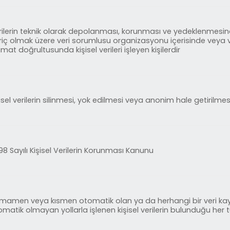
rilerin teknik olarak depolanması, korunması ve yedeklenmesin
riç olmak üzere veri sorumlusu organizasyonu içerisinde veya v
imat doğrultusunda kişisel verileri işleyen kişilerdir
isel verilerin silinmesi, yok edilmesi veya anonim hale getirilmes
98 Sayılı Kişisel Verilerin Korunması Kanunu
mamen veya kısmen otomatik olan ya da herhangi bir veri kayı
omatik olmayan yollarla işlenen kişisel verilerin bulunduğu her 