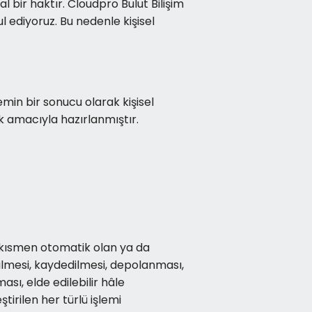
l bir haktır. Cloudpro Bulut Bilişim
l ediyoruz. Bu nedenle kişisel
emin bir sonucu olarak kişisel
ek amacıyla hazırlanmıştır.
ya kısmen otomatik olan ya da
ilmesi, kaydedilmesi, depolanması,
sı, elde edilebilir hâle
tirilen her türlü işlemi