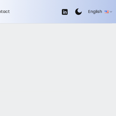
ntact
English