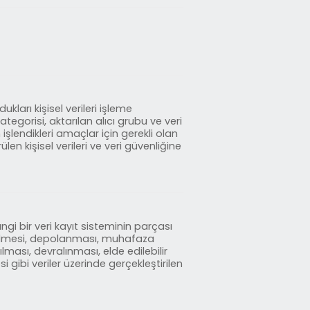
kları kişisel verileri işleme
kategorisi, aktarılan alıcı grubu ve veri
n işlendikleri amaçlar için gerekli olan
n kişisel verileri ve veri güvenliğine
i bir veri kayıt sisteminin parçası
dilmesi, depolanması, muhafaza
lması, devralınması, elde edilebilir
i gibi veriler üzerinde gerçekleştirilen