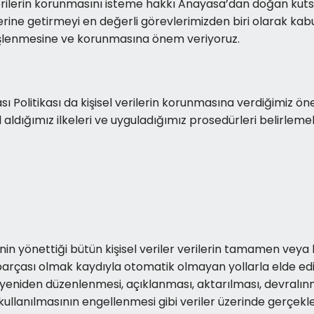
el verilerin korunmasını isteme hakkı Anayasa’dan doğan kutsa
erine getirmeyi en değerli görevlerimizden biri olarak kabu
 işlenmesine ve korunmasına önem veriyoruz.
ı Politikası da kişisel verilerin korunmasına verdiğimiz ön
l aldığımız ilkeleri ve uyguladığımız prosedürleri belirlem
Ş.’nin yönettiği bütün kişisel veriler verilerin tamamen ve
n parçası olmak kaydıyla otomatik olmayan yollarla elde ed
 yeniden düzenlenmesi, açıklanması, aktarılması, devralınma
 kullanılmasının engellenmesi gibi veriler üzerinde gerçekleş