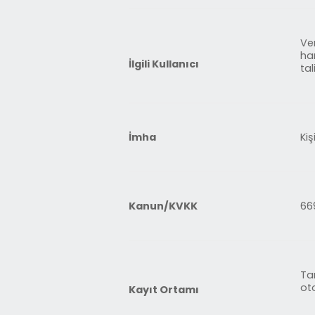
Ve
ha
İlgili Kullanıcı
tal
İmha
Kiş
Kanun/KVKK
66
Ta
ot
Kayıt Ortamı