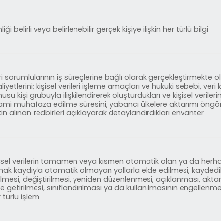
liği belirli veya belirlenebilir gerçek kişiye ilişkin her türlü bilgi
i sorumlularının iş süreçlerine bağlı olarak gerçekleştirmekte oldu
liyetlerini; kişisel verileri işleme amaçları ve hukuki sebebi, veri 
usu kişi grubuyla ilişkilendirerek oluşturdukları ve kişisel verileri
ami muhafaza edilme süresini, yabancı ülkelere aktarımı öngörüle
şkin alınan tedbirleri açıklayarak detaylandırdıkları envanter
şisel verilerin tamamen veya kısmen otomatik olan ya da herhang
mak kaydıyla otomatik olmayan yollarla elde edilmesi, kayde
lmesi, değiştirilmesi, yeniden düzenlenmesi, açıklanması, aktarı
e getirilmesi, sınıflandırılması ya da kullanılmasının engellenmes
 türlü işlem