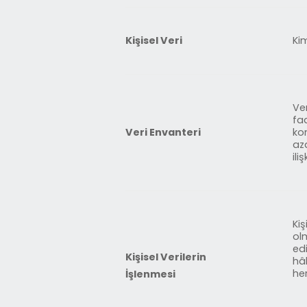
Kişisel Veri
Kim
Ver
faa
Veri Envanteri
kon
az
ili
Ki
ol
edi
Kişisel Verilerin
hâl
her
İşlenmesi