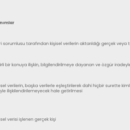
nımlar
i sorumlusu tarafından kişisel verilerin aktarıldığı gerçek veya tü
irli bir konuya ilişkin, bilgilendirilmeye dayanan ve özgür iradey
isel verilerin, başka verilerle eşleştirilerek dahi hiçbir surette kiml
iyle ilişkilendirilemeyecek hale getirilmesi
isel verisi işlenen gerçek kişi