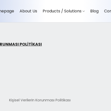
mepage
About Us
Products / Solutions
Blog
Co
ORUNMASI POLİTİKASI
Kişisel Verilerin Korunması Politikası