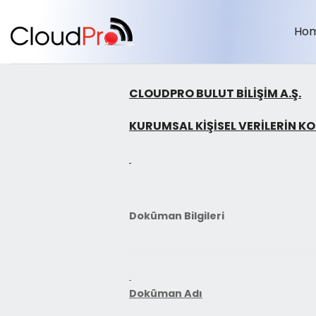
Skip
to
Ho
content
CLOUDPRO BULUT BİLİŞİM A.Ş.
KURUMSAL KİŞİSEL VERİLERİN K
Doküman Bilgileri
Doküman Adı